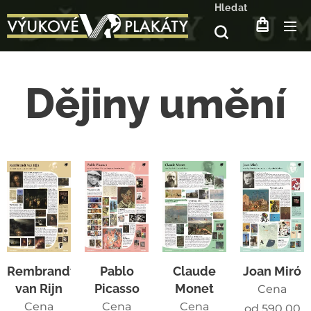
Hledat
Dějiny umění
Rembrandt
Pablo
Claude
Joan Miró
van Rijn
Picasso
Monet
Cena
Cena
Cena
Cena
od
590,00