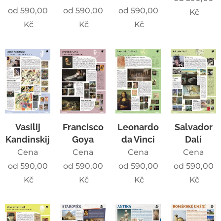
od
590,00
od
590,00
od
590,00
Kč
Kč
Kč
Kč
Vasilij
Francisco
Leonardo
Salvador
Kandinskij
Goya
da Vinci
Dalí
Cena
Cena
Cena
Cena
od
590,00
od
590,00
od
590,00
od
590,00
Kč
Kč
Kč
Kč