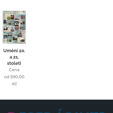
Umění 20.
a 21.
století
Cena
od
590,00
Kč