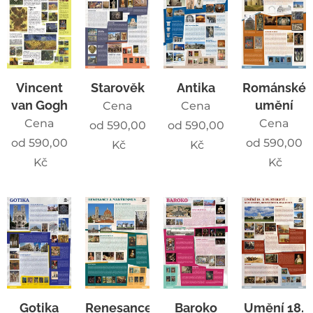
Vincent
Starověk
Antika
Románské
van Gogh
umění
Cena
Cena
Cena
Cena
od
590,00
od
590,00
od
590,00
od
590,00
Kč
Kč
Kč
Kč
Gotika
Renesance
Baroko
Umění 18.