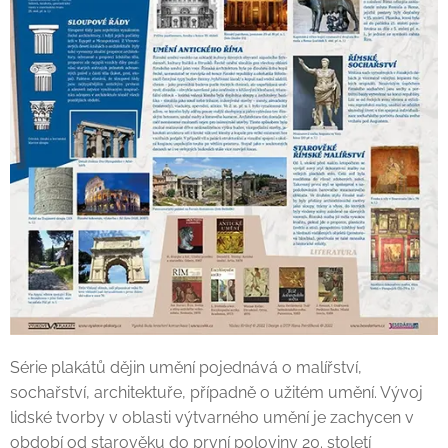
Série plakátů dějin umění pojednává o malířství,
sochařství, architektuře, případně o užitém umění. Vývoj
lidské tvorby v oblasti výtvarného umění je zachycen v
období od starověku do první poloviny 20. století