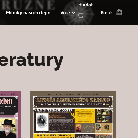
Hledat
Milníky našich dějin
Více
Košík
eratury