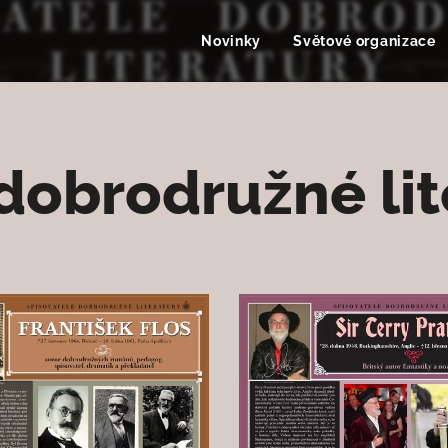
Novinky
Světové organizace
 dobrodružné lit