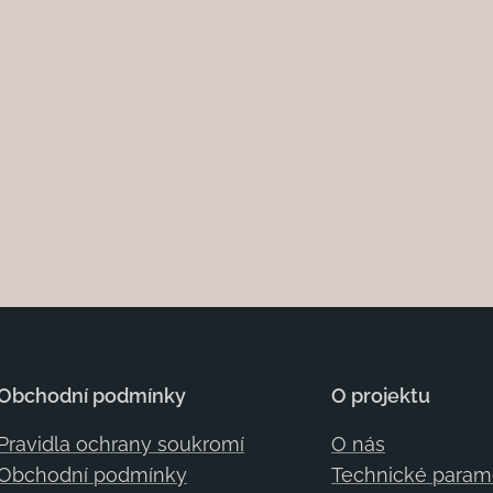
Obchodní podmínky
O projektu
Pravidla ochrany soukromí
O nás
Obchodní podmínky
Technické param