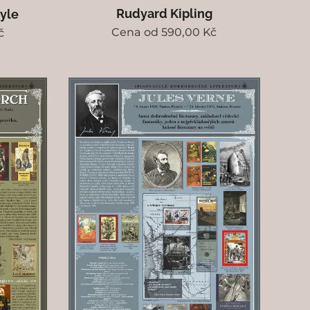
Rudyard Kipling
oyle
Cena od
590,00
Kč
č