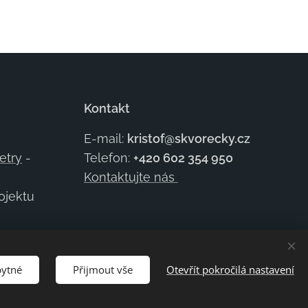
Kontakt
E-mail:
kristof@skvorecky.cz
etry
-
Telefon:
+420 602
354 950
Kontaktujte nás
rojektu
bytné
Přijmout vše
Otevřít pokročilá nastavení