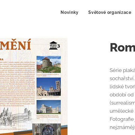
Novinky
Světové organizace
Rom
Série plak
sochařství
lidské tvo
období od 
(surrealis
umělecké s
Fotografie
nejznámějš