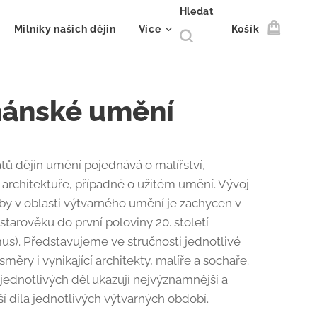
Hledat
Milníky našich dějin
Více
Košík
ánské umění
átů dějin umění pojednává o malířství,
, architektuře, případně o užitém umění. Vývoj
rby v oblasti výtvarného umění je zachycen v
starověku do první poloviny 20. století
mus). Představujeme ve stručnosti jednotlivé
měry i vynikající architekty, malíře a sochaře.
 jednotlivých děl ukazují nejvýznamnější a
í díla jednotlivých výtvarných období.