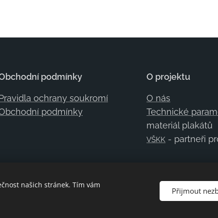
Obchodní podmínky
O projektu
Pravidla ochrany soukromí
O nás
Obchodní podmínky
Technické param
materiál plakátů
- partneři p
VŠKK
ečnost našich stránek. Tím vám
Přijmout nez
Vytvořeno službou
Webnode
Cookies