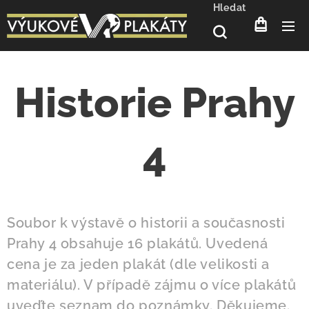
Hledat
Historie Prahy
4
Soubor k výstavě o historii a současnosti
Prahy 4 obsahuje 16 plakátů. Uvedená
cena je za jeden plakát (dle velikosti a
materiálu). V případě zájmu o více plakátů
uveďte seznam do poznámky. Děkujeme.