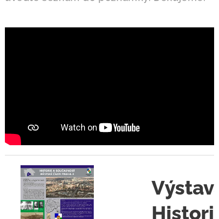
Výstav
Histori