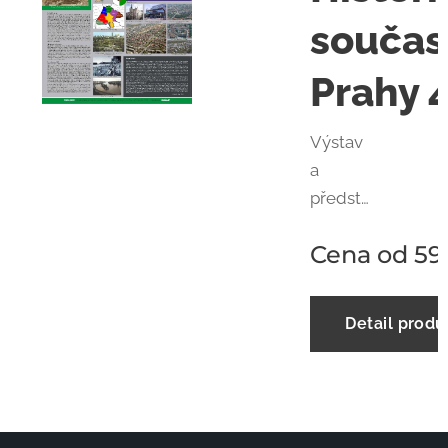
součas
Prahy 
Výstav
a
předst
avuje
Cena od
59
Prahu 4
od
prvních
Detail produ
zmínek
o
součas
ných