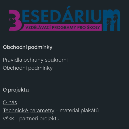
částec
h Prahy
4 po
dobu
součas
nou.
Obchodní podmínky
Ukazuj
e vývoj
Pravidla ochrany soukromí
jednotl
Obchodní podmínky
ivých
obcí,
vznik
O projektu
Velké
O nás
Prahy,
Technické parametry
- materiál plakátů
Praha
- partneři projektu
VŠKK
IVX,