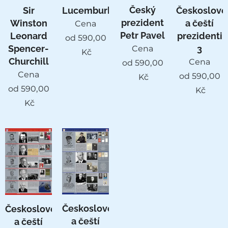
Český
Sir
Lucemburkové
Českoslove
prezident
Winston
a čeští
Cena
Petr Pavel
Leonard
prezidenti
od
590,00
Spencer-
3
Cena
Kč
Churchill
Cena
od
590,00
Cena
od
590,00
Kč
od
590,00
Kč
Kč
Českoslovenští
Českoslovenští
a čeští
a čeští