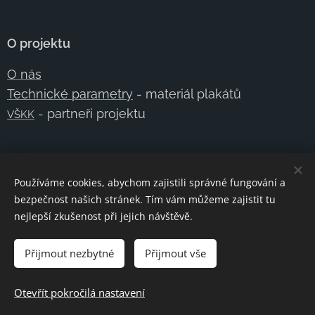
O projektu
O nás
Technické parametry
- materiál plakátů
- partneři projektu
VŠKK
Kontakt
Používáme cookies, abychom zajistili správné fungování a
E-mail:
kristof@skvorecky.cz
bezpečnost našich stránek. Tím vám můžeme zajistit tu
nejlepší zkušenost při jejich návštěvě.
Telefon:
+420 602
354 950
Kontaktujte nás
Přijmout nezbytné
Přijmout vše
Otevřít pokročilá nastavení
Vytvořeno službou
Webnode
Cookies