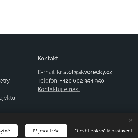
Kontakt
E-mail:
kristof@skvorecky.cz
etry
-
Telefon:
+420 602
354 950
Kontaktujte nás
rojektu
bytné
Přijmout vše
Otevřít pokročilá nastavení