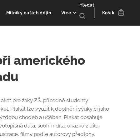
Hledat
Milníky našich dějin
Více
Košík
ři amerického
adu
akát pro žáky ZŠ, případně studenty
kol. Plakát lze využít k doplnění výuky či jako
ýzdobu chodeb a učeben. Plakát obsahuje
votopisná data, souhrn díla, ukázku z díla,
lustrace, filmy podle autorovy předlohy,