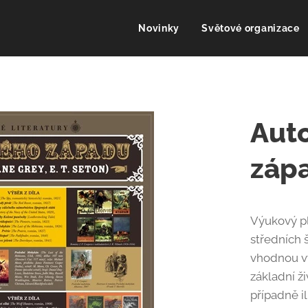
Novinky
Světové organizace
Auto
záp
Výukový pl
středních š
vhodnou v
základní ži
případně i