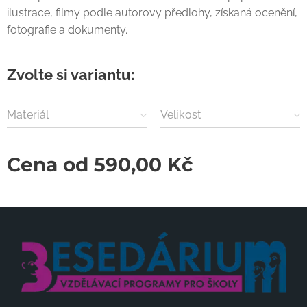
ilustrace, filmy podle autorovy předlohy, získaná ocenění,
fotografie a dokumenty.
Zvolte si variantu:
Materiál
Velikost
Cena od
590,00
Kč