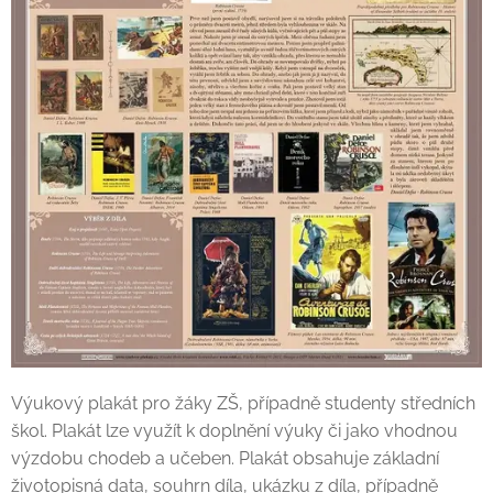
Výukový plakát pro žáky ZŠ, případně studenty středních
škol. Plakát lze využít k doplnění výuky či jako vhodnou
výzdobu chodeb a učeben. Plakát obsahuje základní
životopisná data, souhrn díla, ukázku z díla, případně