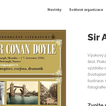
Novinky
Světové organizace
Sir
Výukový p
škol. Plak
výzdobu c
životopisn
ilustrace,
fotograf
Zvolte 