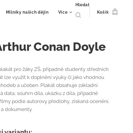
Hledat
Milníky našich dějin
Více
Košík
 Arthur Conan Doyle
lakát pro žáky ZŠ, případně studenty středních
át lze využít k doplnění výuky či jako vhodnou
hodeb a učeben. Plakát obsahuje základní
á data, souhrn díla, ukázku z díla, případně
 filmy podle autorovy předlohy, získaná ocenění,
ie a dokumenty.
si variantu: