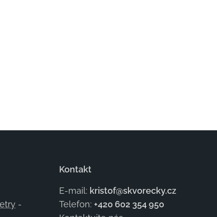
Kontakt
E-mail:
kristof@skvorecky.cz
etry
-
Telefon:
+420 602
354 950