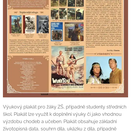
Výukový plakát pro žáky ZŠ, případně studenty středních
škol. Plakát lze využít k doplnění výuky či jako vhodnou
výzdobu chodeb a učeben. Plakát obsahuje základní
životopisná data, souhrn díla, ukázku z díla, případně