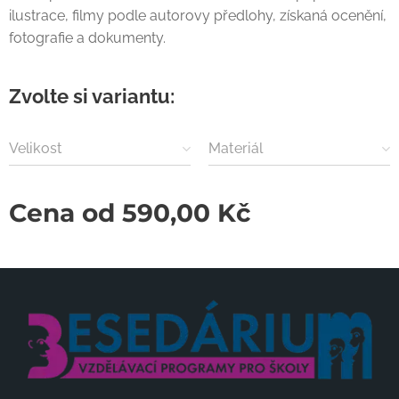
ilustrace, filmy podle autorovy předlohy, získaná ocenění,
fotografie a dokumenty.
Zvolte si variantu:
Velikost
Materiál
Cena od
590,00
Kč