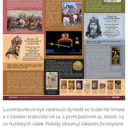
Lucemburkové byli vládnoucí dynastií ve Svaté říši římské
a v českém království ve 14. a první polovině 15. století, mj.
za husitských válek. Plakáty obsahují základní životopisná