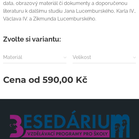
data, obrazový materiál či dokumenty a doporučenou
literaturu k dalšímu studiu Jana Lucemburského, Karla IV.,
Václava IV. a Zikmunda Lucemburského.
Zvolte si variantu:
Materiál
Velikost
Cena od
590,00
Kč