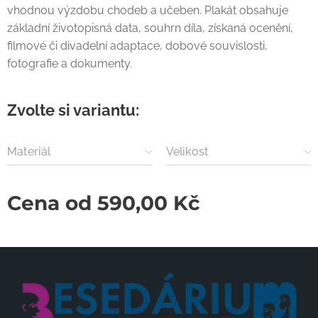
vhodnou výzdobu chodeb a učeben. Plakát obsahuje
základní životopisná data, souhrn díla, získaná ocenění,
filmové či divadelní adaptace, dobové souvislosti,
fotografie a dokumenty.
Zvolte si variantu:
Materiál
Velikost
Cena od
590,00
Kč