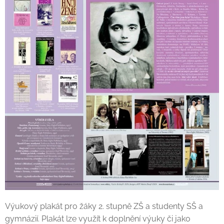
Výukový plakát pro žáky 2. stupně ZŠ a studenty SŠ a
gymnázií. Plakát lze využít k doplnění výuky či jako