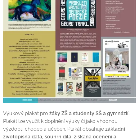
Výukový plakát pro
žáky ZŠ a studenty SŠ a gymnázií.
Plakát lze využít k doplnění výuky či jako vhodnou
výzdobu chodeb a učeben. Plakát obsahuje
základní
životopisná data, souhrn díla, získaná ocenění a