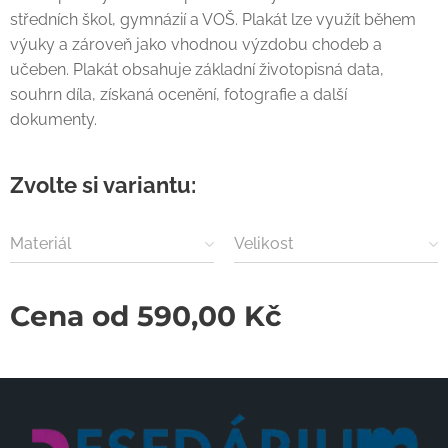
středních škol, gymnázií a VOŠ. Plakát lze využít během
výuky a zároveň jako vhodnou výzdobu chodeb a
učeben. Plakát obsahuje základní životopisná data,
souhrn díla, získaná ocenění, fotografie a další
dokumenty.
Zvolte si variantu:
Materiál
Velikost
Cena od
590,00
Kč