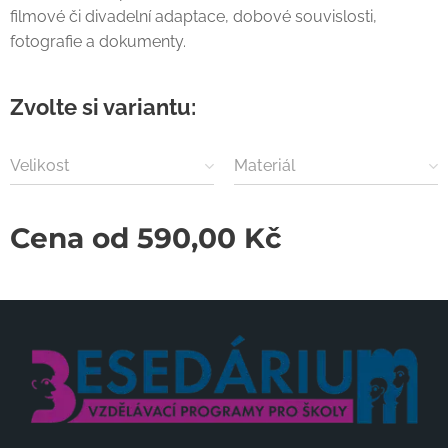
filmové či divadelní adaptace, dobové souvislosti,
fotografie a dokumenty.
Zvolte si variantu:
Velikost
Materiál
Cena od
590,00
Kč