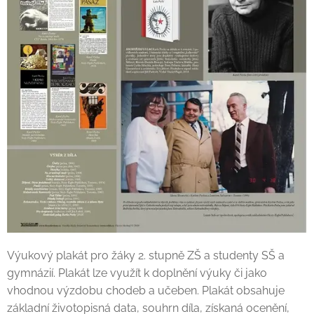
Výukový plakát pro žáky 2. stupně ZŠ a studenty SŠ a
gymnázií. Plakát lze využít k doplnění výuky či jako
vhodnou výzdobu chodeb a učeben. Plakát obsahuje
základní životopisná data, souhrn díla, získaná ocenění,