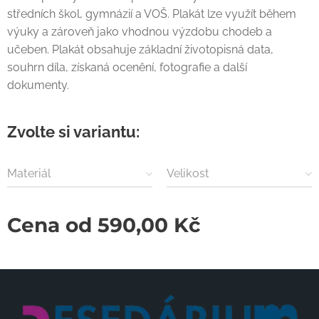
středních škol, gymnázií a VOŠ. Plakát lze využít během
výuky a zároveň jako vhodnou výzdobu chodeb a
učeben. Plakát obsahuje základní životopisná data,
souhrn díla, získaná ocenění, fotografie a další
dokumenty.
Zvolte si variantu:
Materiál
Velikost
Cena od
590,00
Kč