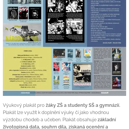
Výukový plakát pro
žáky ZŠ a studenty SŠ a gymnázií.
Plakát lze využít k doplnění výuky či jako vhodnou
výzdobu chodeb a učeben. Plakát obsahuje
základní
životopisná data, souhrn díla, získaná ocenění a