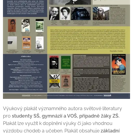
Výukový plakát významného autora světové literatury
pro
studenty SŠ, gymnázií a VOŠ, případně
žáky ZŠ.
Plakát lze využít k doplnění výuky či jako vhodnou
výzdobu chodeb a učeben. Plakát obsahuje
základní