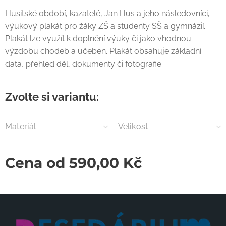
Husitské období, kazatelé, Jan Hus a jeho následovníci,
výukový plakát pro žáky ZŠ a studenty SŠ a gymnázií.
Plakát lze využít k doplnění výuky či jako vhodnou
výzdobu chodeb a učeben. Plakát obsahuje základní
data, přehled děl, dokumenty či fotografie.
Zvolte si variantu:
Materiál
Velikost
Cena od
590,00
Kč