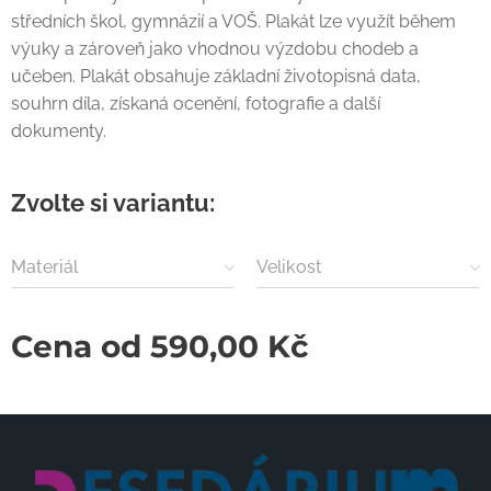
středních škol, gymnázií a VOŠ. Plakát lze využít během
výuky a zároveň jako vhodnou výzdobu chodeb a
učeben. Plakát obsahuje základní životopisná data,
souhrn díla, získaná ocenění, fotografie a další
dokumenty.
Zvolte si variantu:
Materiál
Velikost
Cena od
590,00
Kč