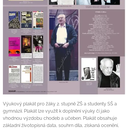
Výukový plakát pro žáky 2. stupně ZŠ a studenty SŠ a
gymnázií. Plakát lze využít k doplnění výuky či jako
vhodnou výzdobu chodeb a učeben. Plakát obsahuje
základní životopisná data, souhrn díla, získaná ocenění,