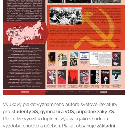
Výukový plakát významného autora světové literatury
pro
studenty SŠ, gymnázií a VOŠ, případně
žáky ZŠ.
Plakát lze využít k doplnění výuky či jako vhodnou
výzdobu chodeb a učeben. Plakát obsahuje
základní